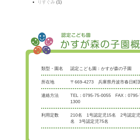
りすぐみ
(1)
類型・園名
認定こども園：かすが森の子園
所在地
〒669-4273 兵庫県丹波市春日町国
連絡方法
TEL：0795-75-0055 FAX：0795-
1300
利用定数
210名 1号認定児15名 2号認定児
名 3号認定児75名