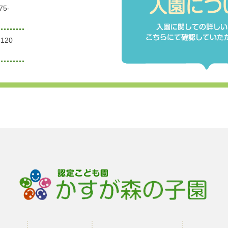
75-
120