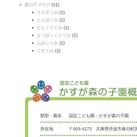
森の子ブログ
(11)
うさぎぐみ
(1)
とんぼぐみ
(1)
どんぐりぐみ
(1)
まつぼっくりぐみ
(1)
もみじぐみ
(1)
りすぐみ
(1)
類型・園名
認定こども園：かすが森の子園
所在地
〒669-4273 兵庫県丹波市春日町国